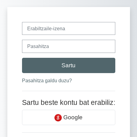
Joan eduki nagusira zuzenean
Erabiltzaile-izena
Pasahitza
Sartu
Pasahitza galdu duzu?
Sartu beste kontu bat erabiliz:
Google