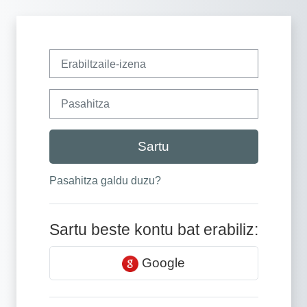
Joan eduki nagusira zuzenean
Erabiltzaile-izena
Pasahitza
Sartu
Pasahitza galdu duzu?
Sartu beste kontu bat erabiliz:
Google