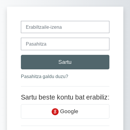
Joan eduki nagusira zuzenean
Erabiltzaile-izena
Pasahitza
Sartu
Pasahitza galdu duzu?
Sartu beste kontu bat erabiliz:
Google